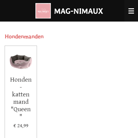
Ga
MAG-NIMAUX
direct
naar
de
Hondenmanden
hoofdinhoud
Honden
-
katten
mand
"Queen
"
€ 24,99