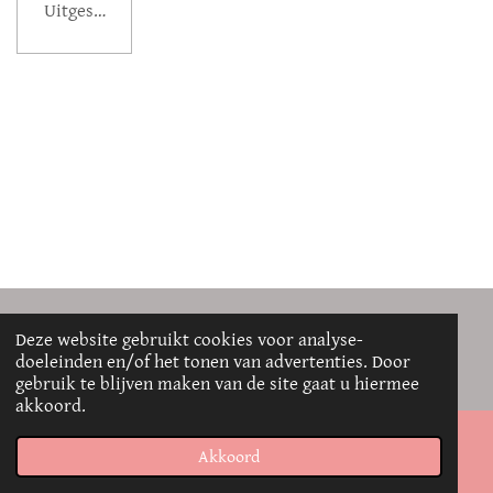
Uitgeschakeld
© 2021 - 2026 Mag-Nimaux
Deze website gebruikt cookies voor analyse-
doeleinden en/of het tonen van advertenties. Door
Powered by
JouwWeb
gebruik te blijven maken van de site gaat u hiermee
akkoord.
Akkoord
E-mailadres
Telefoonnummer
WhatsApp