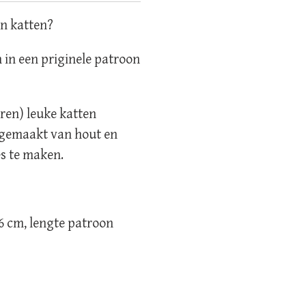
an katten?
 in een priginele patroon
ren) leuke katten
s gemaakt van hout en
es te maken.
36 cm, lengte patroon