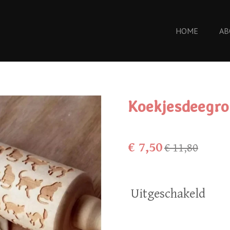
HOME
AB
Koekjesdeegro
€ 7,50
€ 11,80
Uitgeschakeld