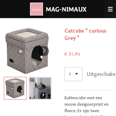
Ga
MAG-NIMAUX
direct
naar
de
Catcube " curious
hoofdinhoud
Grey "
€ 37,95
Uitgeschake
Kattencube met een
mooie designerprint en
fleece. Er zijn twee