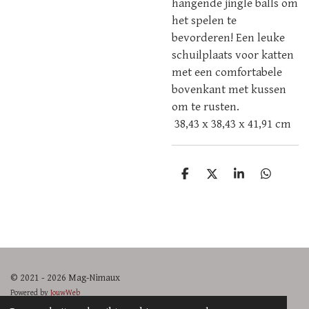
hangende jingle balls om
het spelen te
bevorderen! Een leuke
schuilplaats voor katten
met een comfortabele
bovenkant met kussen
om te rusten.
38,43 x 38,43 x 41,91 cm
D
D
S
D
e
e
h
e
l
e
a
l
e
l
r
e
n
e
n
© 2021 - 2026 Mag-Nimaux
Powered by
JouwWeb