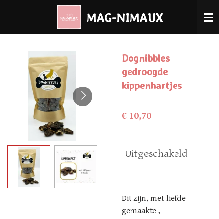
Ga
MAG-NIMAUX
direct
naar
de
Dognibbles
hoofdinhoud
gedroogde
kippenhartjes
€ 10,70
Uitgeschakeld
Dit zijn, met liefde
gemaakte ,