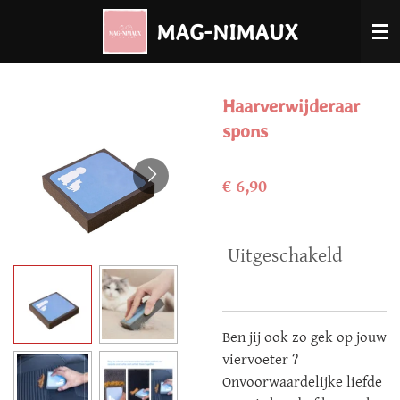
Ga
MAG-NIMAUX
direct
naar
de
Haarverwijderaar
hoofdinhoud
spons
€ 6,90
Uitgeschakeld
Ben jij ook zo gek op jouw
viervoeter ?
Onvoorwaardelijke liefde