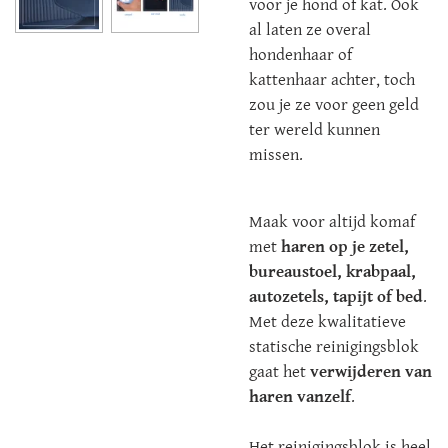
voor je hond of kat. Ook
al laten ze overal
hondenhaar of
kattenhaar achter, toch
zou je ze voor geen geld
ter wereld kunnen
missen.
Maak voor altijd komaf
met
haren op je zetel,
bureaustoel, krabpaal,
autozetels, tapijt of bed
.
Met deze kwalitatieve
statische reinigingsblok
gaat het
verwijderen van
haren vanzelf
.
Het reinigingsblok is heel