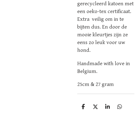
gerecycleerd katoen met
een oeko-tex certificaat.
Extra veilig om in te
bijten dus. En door de
mooie kleurtjes zijn ze
eens zo leuk voor uw
hond.
Handmade with love in
Belgium.
25cm & 27 gram
D
D
S
D
e
e
h
e
l
e
a
l
e
l
r
e
n
e
n