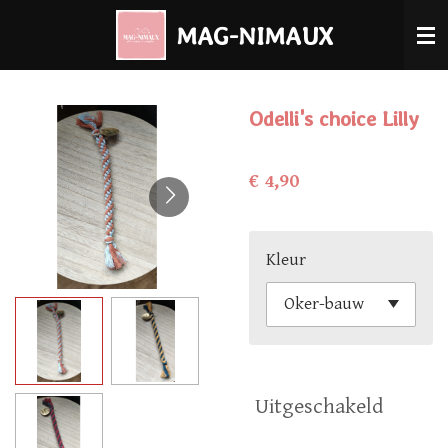
Ga
MAG-NIMAUX
direct
naar
de
Odelli's choice Lilly
hoofdinhoud
€ 4,90
Kleur
Uitgeschakeld